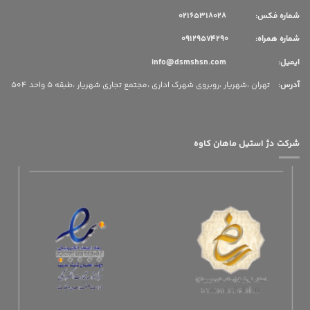
شماره فکس: 02165318028
شماره همراه: 09129574290
ایمیل: info@dsmshsn.com
آدرس
:
تهران ،شهریار ،روبروی شهرک اداری ،مجتمع تجاری شهریار ،طبقه 5 واحد 504
شرکت دژ استیل ماهان کاوه