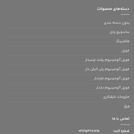
دسته‌های محصولات
بدون‌ دسته بندی
ساندویچ پانل
فلاشینگ
فویل
فویل آلومینیوم پشت چسبدار
فویل آلومینیوم پلی اتیلن دار
فویل آلومینیوم طرحدار
فویل آلومینیوم نخدار
ملزومات عایقکاری
ورق
تماس با ما
شماره ثابت:
02165318025