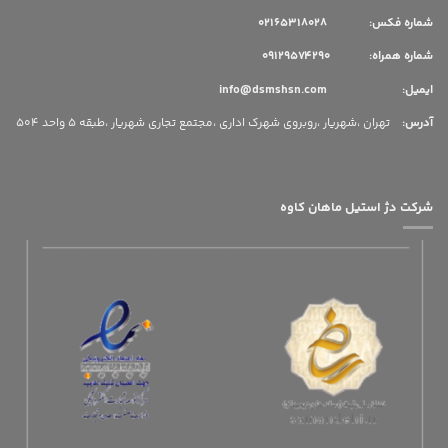
شماره فکس: 02165318028
شماره همراه: 09129574290
ایمیل: info@dsmshsn.com
آدرس
:
تهران ،شهریار ،روبروی شهرک اداری ،مجتمع تجاری شهریار ،طبقه 5 واحد 504
شرکت دژ استیل ماهان کاوه