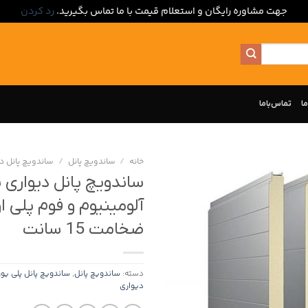
جهت مشاوره رایگان و استعلام قیمت با ما تماس بگیرید.
رد کردن
ما
تماس‌با‌ما
خانه
/
ساندویچ پانل
/
ساندویچ پانل د
ساندویچ پانل دیواری ب
آلومینیوم و فوم پلی او
ضخامت 15 سانت
دسته:
ساندویچ پانل
,
ساندویچ پانل پلی یور
دیواری