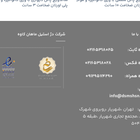
چ پانل سقفی با ورق گالوانیزه و فوم
ساندویچ پانل دیواری با ورق گالوانیزه و
ن ضخامت 10 سانت
پلی اورتان ضخامت 3 سانت
ا ما
شرکت دژ استیل ماهان کاوه
 ثابت:
02165318025
فکس: 02165318028
مراه: 09129574290
میل:
:
تهران ،شهریار ،روبروی شهرک
اداری ،مجتمع تجاری شهریار ،طبقه 5