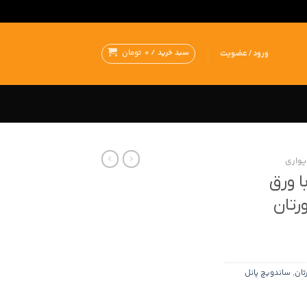
سبد خرید /
0
تومان
ورود / عضویت
یواری
ا ورق
رتان
تان
,
ساندویچ پانل