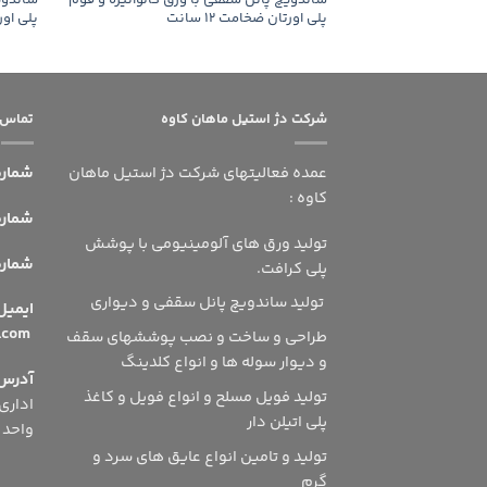
ساندویچ پانل سقفی با ورق گالوانیزه و فوم
ساندوی
پلی اورتان ضخامت 12 سانت
پلی اورتا
شرکت دژ استیل ماهان کاوه
تماس ب
عمده فعالیتهای شرکت دژ استیل ماهان
شماره
کاوه :
شماره 
تولید ورق های آلومینیومی با پوشش
شماره ه
پلی کرافت.
تولید ساندویچ پانل سقفی و دیواری
ای
info@dsmshsn.com
طراحی و ساخت و نصب پوششهای سقف
و دیوار سوله ها و انواع کلدینگ
آدرس
تولید فویل مسلح و انواع فویل و کاغذ
پلی اتیلن دار
واحد 504
تولید و تامین انواع عایق های سرد و
گرم