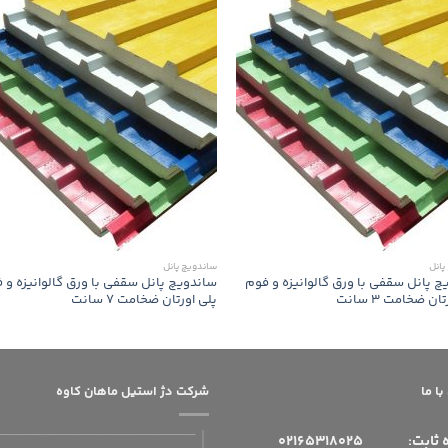
پانل
ساندویچ پانل
چ پانل سقفی با ورق گالوانیزه و فوم
ساندویچ پانل سقفی با ورق گالوانیزه و 
ان ضخامت 3 سانت
پلی اورتان ضخامت 7 سانت
ا ما
شرکت دژ استیل ماهان کاوه
 ثابت:
02165318025