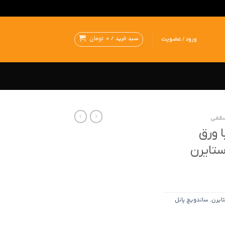
سبد خرید /
0
تومان
ورود / عضویت
سقفی
 ورق
ستایرن
تایرن
,
ساندویچ پانل