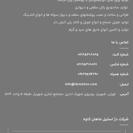
تولید ورق های آلومینیومی با پوشش پلی کرافت.
تولید ساندویچ پانل سقفی و دیواری
طراحی و ساخت و نصب پوششهای سقف و دیوار سوله ها و انواع کلدینگ
تولید فویل مسلح و انواع فویل و کاغذ پلی اتیلن دار
تولید و تامین انواع عایق های سرد و گرم
تماس با ما
شماره ثابت:
02165318025
شماره فکس: 02165318028
شماره همراه: 09129574290
ایمیل: info@dsmshsn.com
آدرس
:
تهران ،شهریار ،روبروی شهرک اداری ،مجتمع تجاری شهریار ،طبقه 5 واحد 504
شرکت دژ استیل ماهان کاوه