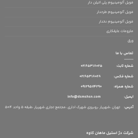
فویل آلومینیوم پلی اتیلن دار
فویل آلومینیوم طرحدار
فویل آلومینیوم نخدار
ملزومات عایقکاری
ورق
تماس با ما
شماره ثابت:
02165318025
شماره فکس: 02165318028
شماره همراه: 09129574290
ایمیل: info@dsmshsn.com
آدرس
:
تهران ،شهریار ،روبروی شهرک اداری ،مجتمع تجاری شهریار ،طبقه 5 واحد 504
شرکت دژ استیل ماهان کاوه