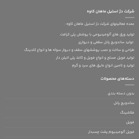
شرکت دژ استیل ماهان کاوه
عمده فعالیتهای شرکت دژ استیل ماهان کاوه :
تولید ورق های آلومینیومی با پوشش پلی کرافت.
تولید ساندویچ پانل سقفی و دیواری
طراحی و ساخت و نصب پوششهای سقف و دیوار سوله ها و انواع کلدینگ
تولید فویل مسلح و انواع فویل و کاغذ پلی اتیلن دار
تولید و تامین انواع عایق های سرد و گرم
دسته‌های محصولات
بدون‌ دسته بندی
ساندویچ پانل
فلاشینگ
فویل
فویل آلومینیوم پشت چسبدار