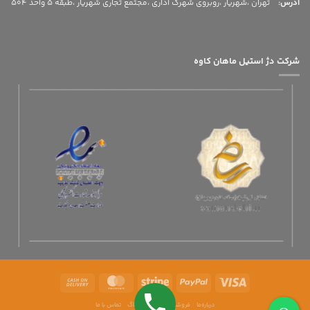
آدرس
:
تهران ،شهریار ،روبروی شهرک اداری ،مجتمع تجاری شهریار ،طبقه 5 واحد 504
شرکت دژ استیل ماهان کاوه
درباره‌ما
فروشگاه‌ های ما
وبلاگ
تماس با ما