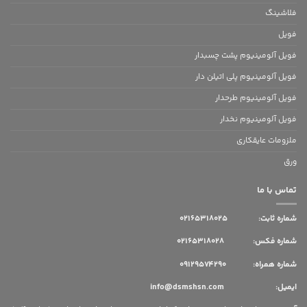
فلاشینگ
فویل
فویل آلومینیوم پشت چسبدار
فویل آلومینیوم پلی اتیلن دار
فویل آلومینیوم طرحدار
فویل آلومینیوم نخدار
ملزومات عایقکاری
ورق
تماس با ما
شماره ثابت:
02165318025
شماره فکس: 02165318028
شماره همراه: 09129574290
ایمیل: info@dsmshsn.com