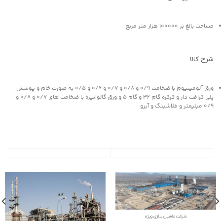
مساحت بالغ بر 100000 هزار متر مربع
شرح کالا
ورق آلومینیوم با ضخامت 0/9 و 0/8 و 0/7 و 0/6 و 0/5 به صورت خام و پوشش
پلی کرافت دار و کرکره گام 32 و گام 5 و ورق گالوانیزه با ضخامت های 0/7 و 0/8 و
0/9 میلیمتر و فلاشینگ و آبرو
شرکت ماشین سازی ویژه