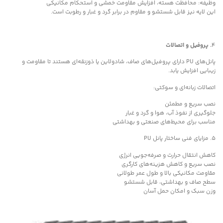
وظیفه: محافظت هسته، افزایش مقاومت خمشی و استحکام مکانیکی
این لایه نیز قابل شستشو و مقاوم در برابر گرد و غبار و رطوبت است.
۴
. پروفیل و اتصالات
پانل‌های PU دارای پروفیل‌های صاف، شادولاین یا ذوزنقه‌ای هستند تا مقاومت و
زیبایی افزایش یابد.
اتصالات زبانه‌ای و سوکتی:
نصب سریع و مطمئن
جلوگیری از نفوذ آب، هوا و گرد و غبار
مناسب برای محیط‌های صنعتی و بهداشتی
۵. مزایای فنی ساختار پانل PU
کاهش انتقال حرارت و صرفه‌جویی انرژی
نصب سریع و کاهش هزینه‌های کارگری
مقاومت مکانیکی بالا و طول عمر طولانی
سطح صاف و بهداشتی، قابل شستشو
وزن سبک و امکان حمل آسان