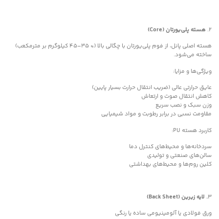
۲.
هسته پلی‌یورتان (Core)
هسته اصلی پانل، از فوم پلی‌یورتان با چگالی بالا (≈ ۳۵–۴۵ کیلوگرم بر مترمکعب)
ساخته می‌شود.
ویژگی‌ها و مزایا:
عایق حرارتی عالی (ضریب انتقال حرارت بسیار پایین)
کاهش انتقال صوت و ارتعاش
وزن سبک و نصب سریع
مقاومت نسبی در برابر رطوبت و مواد شیمیایی
کاربرد هسته PU:
سردخانه‌ها و محیط‌های کنترل دما
سالن‌های صنعتی و تولیدی
کلین روم‌ها و محیط‌های بهداشتی
۳
. لایه زیرین (Back Sheet)
ورق فولادی یا آلومینیومی ساده یا رنگی