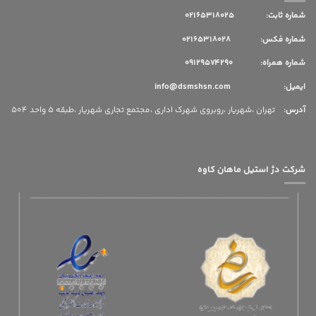
شماره ثابت:
02165318025
شماره فکس: 02165318028
شماره همراه: 09129574290
ایمیل: info@dsmshsn.com
آدرس
:
تهران ،شهریار ،روبروی شهرک اداری ،مجتمع تجاری شهریار ،طبقه 5 واحد 504
شرکت دژ استیل ماهان کاوه