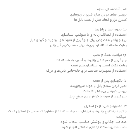
الف) آماده‌سازی سازه
بررسی صاف بودن سازه فلزی یا زیرسازی
کنترل تراز و ابعاد قبل از نصب پانل‌ها
ب) نحوه اتصال پانل‌ها
استفاده از اتصالات زبانه‌ای یا سوکتی استاندارد
پیچ و واشر مخصوص برای جلوگیری از نفوذ هوا، رطوبت و گرد و غبار
رعایت فاصله استاندارد پیچ‌ها برای حفظ یکپارچگی پانل
ج) مراقبت هنگام نصب
جلوگیری از خم شدن پانل‌ها و آسیب به هسته PU
رعایت نکات ایمنی و استانداردهای نصب
استفاده از تجهیزات مناسب برای جابه‌جایی پانل‌های بزرگ
د) نگهداری پس از نصب
تمیز کردن سطح پانل با مواد غیرخورنده
بررسی دوره‌ای پیچ‌ها و اتصالات
جلوگیری از ضربه یا خراش روی سطح پانل
۳. مشاوره و خرید از دژ استیل
با توجه به تنوع پانل‌ها و نیازهای محیط، استفاده از مشاوره تخصصی دژ استیل کمک
می‌کند:
ضخامت، چگالی و پوشش مناسب انتخاب شود
نصب مطابق استانداردهای صنعتی انجام شود