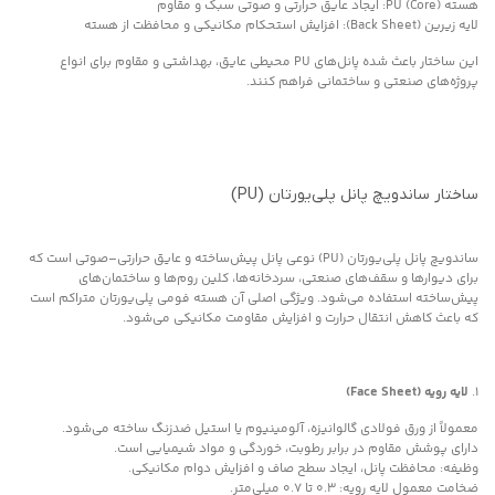
هسته PU (Core): ایجاد عایق حرارتی و صوتی سبک و مقاوم
لایه زیرین (Back Sheet): افزایش استحکام مکانیکی و محافظت از هسته
این ساختار باعث شده پانل‌های PU محیطی عایق، بهداشتی و مقاوم برای انواع
پروژه‌های صنعتی و ساختمانی فراهم کنند.
ساختار ساندویچ پانل پلی‌یورتان (PU)
ساندویچ پانل پلی‌یورتان (PU) نوعی پانل پیش‌ساخته و عایق حرارتی–صوتی است که
برای دیوارها و سقف‌های صنعتی، سردخانه‌ها، کلین روم‌ها و ساختمان‌های
پیش‌ساخته استفاده می‌شود. ویژگی اصلی آن هسته فومی پلی‌یورتان متراکم است
که باعث کاهش انتقال حرارت و افزایش مقاومت مکانیکی می‌شود.
۱.
لایه رویه (Face Sheet)
معمولاً از ورق فولادی گالوانیزه، آلومینیوم یا استیل ضدزنگ ساخته می‌شود.
دارای پوشش مقاوم در برابر رطوبت، خوردگی و مواد شیمیایی است.
وظیفه: محافظت پانل، ایجاد سطح صاف و افزایش دوام مکانیکی.
ضخامت معمول لایه رویه: ۰.۳ تا ۰.۷ میلی‌متر.