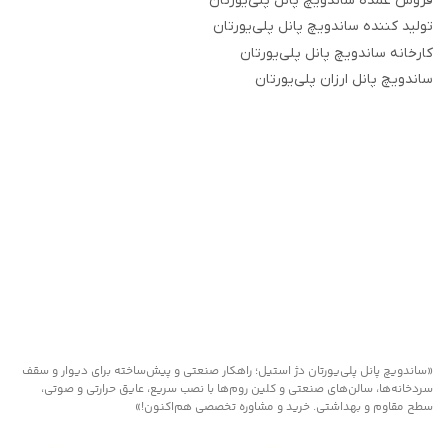
فروش عمده ساندویچ پانل پلی‌یورتان
تولید کننده ساندویچ پانل پلی‌یورتان
کارخانه ساندویچ پانل پلی‌یورتان
ساندویچ پانل ارزان پلی‌یورتان
«ساندویچ پانل پلی‌یورتان دژ استیل؛ راهکار صنعتی و پیش‌ساخته برای دیوار و سقف
سردخانه‌ها، سالن‌های صنعتی و کلین روم‌ها با نصب سریع، عایق حرارتی و صوتی،
سطح مقاوم و بهداشتی. خرید و مشاوره تخصصی هم‌اکنون!»