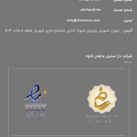
شماره فکس: 02165318028
شماره همراه: 09129574290
ایمیل: info@dsmshsn.com
آدرس
:
تهران ،شهریار ،روبروی شهرک اداری ،مجتمع تجاری شهریار ،طبقه 5 واحد 504
شرکت دژ استیل ماهان کاوه