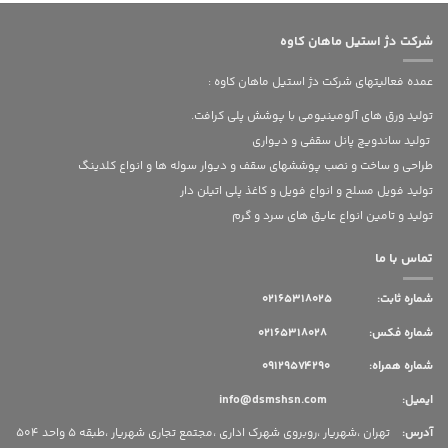
شرکت دژ استیل ماهان کاوه
عمده فعالیتهای شرکت دژ استیل ماهان کاوه :
تولید ورق های آلومینیومی با پوشش پلی کرافت.
تولید ساندویچ پانل سقفی و دیواری
طراحی و ساخت و نصب پوششهای سقف و دیوار سوله ها و انواع کلدینگ
تولید فویل مسلح و انواع فویل و کاغذ پلی اتیلن دار
تولید و تامین انواع عایق های سرد و گرم
تماس با ما
شماره ثابت:
02165318025
شماره فکس: 02165318028
شماره همراه: 09129574290
ایمیل: info@dsmshsn.com
آدرس
:
تهران ،شهریار ،روبروی شهرک اداری ،مجتمع تجاری شهریار ،طبقه 5 واحد 504