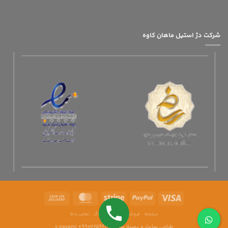
شرکت دژ استیل ماهان کاوه
درباره‌ما
فروشگاه‌ های ما
وبلاگ
تماس با ما
طراحی سایت و بهینه سازی s.payami 09907259642