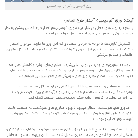
ورق آلومیینوم آجدار طرح الماس
آینده ورق آلومینیوم آجدار طرح الماس
با توجه به روندهای فعلی در بازار، آینده ورق آلومینیوم آجدار طرح الماس روشن به نظر
می‌رسد. برخی از پیش‌بینی‌های آینده شامل موارد زیر است:
– گسترش کاربردها: با توجه به مزایای متعددی که این ورق‌ها دارند، می‌توان انتظار
داشت که در صنایع جدیدی نیز معرفی شوند، به ویژه در صنایع پیشرفته مثل فناوری
اطلاعات و صنایع پزشکی.
– توسعه نوآوری‌های جدید در تولید: با پیشرفت فناوری‌های تولید و کاهش هزینه‌ها،
کیفیت و کارایی ورق‌های آلومینیوم آجدار بهبود خواهد یافت. همچنین، فرآیندهای
جدید ممکن است امکان تولید ورق‌های با ویژگی‌های خاص‌تر را نیز فراهم کند.
– توجه به مسائل زیست‌محیطی: با افزایش آگاهی درباره مسائل محیط زیست،
تولیدکنندگان به سمت استفاده از مواد بازیافتی و فرآیندهای پایدار حرکت می‌کنند.
این امر می‌تواند به کاهش اثرات منفی زیست‌محیطی صنعت کمک کند.
– فناوری‌های هوشمند: انتظار می‌رود با ورود فناوری‌های هوشمند به صنعت، مانند
اینترنت اشیاء (IoT) و هوش مصنوعی، فرآیندهای تولید و مدیریت کیفیت ورق‌های
آلومینیوم آجدار بهبود یابد.
ورق آلومینیوم آجدار طرح الماس با ویژگی‌های منحصربه‌فرد و کاربردهای گسترده‌اش،
به یکی از مصالح کلیدی در صنعت مدرن تبدیل شده است. این ورق‌ها نه تنها به خاطر