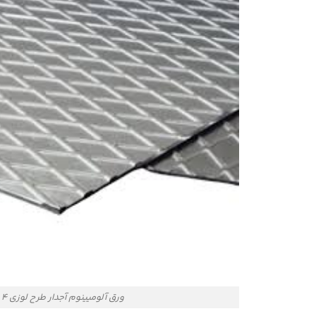
ورق آلومیینوم آجدار طرح لوزی 4