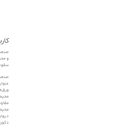
کارب
صنعت 
و محی
سقوط 
صنعت 
عنوان
ورق‌ه
محیط‌
مقاومت
محیط‌
دیوار
دکورا