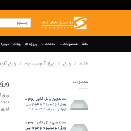
ه
حتوا
جستجو
روید
برای:
خانه
محصولات
خدمات
پروژه ها
وبلاگ
درباره‌ 
خانه
/
ورق
/
ورق آلومینیوم
/
ورق آلوم
ورق
محصولات
ورق آ
ساندویچ پانل کلین روم با
توجه 
ورق آلومینیوم و فوم پلی
لوزی،
اورتان ضخامت 15 سانت
ساندویچ پانل کلین روم با
ورق آلومینیوم و فوم پلی