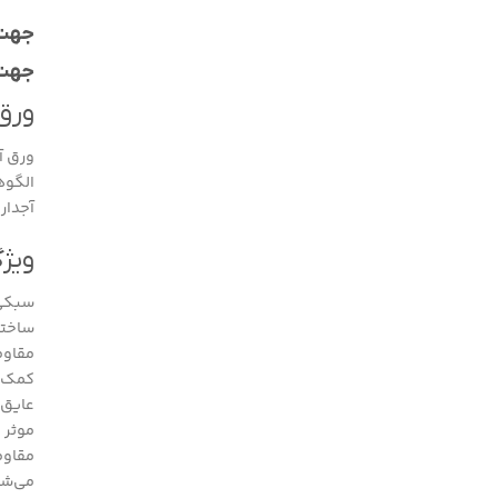
جهت
جهت
ورق 
ورق آ
الگوه
آجدار 
ویژگ
سبکی:
ساختا
مقاومت
کمک م
عایق 
موثر 
مقاوم
می‌شو