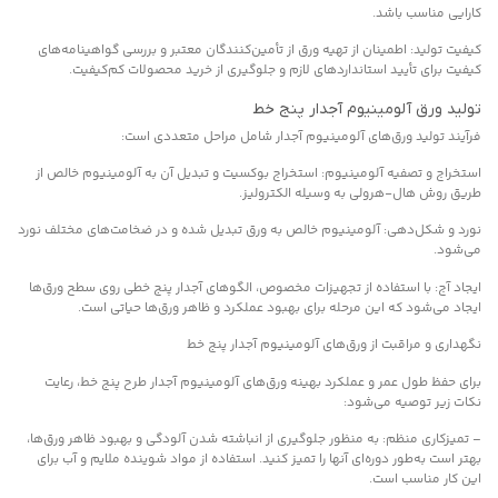
کارایی مناسب باشد.
کیفیت تولید: اطمینان از تهیه ورق از تأمین‌کنندگان معتبر و بررسی گواهینامه‌های
کیفیت برای تأیید استانداردهای لازم و جلوگیری از خرید محصولات کم‌کیفیت.
تولید ورق آلومینیوم آجدار پنج خط
فرآیند تولید ورق‌های آلومینیوم آجدار شامل مراحل متعددی است:
استخراج و تصفیه آلومینیوم: استخراج بوکسیت و تبدیل آن به آلومینیوم خالص از
طریق روش هال-هرولی به وسیله الکترولیز.
نورد و شکل‌دهی: آلومینیوم خالص به ورق تبدیل شده و در ضخامت‌های مختلف نورد
می‌شود.
ایجاد آج: با استفاده از تجهیزات مخصوص، الگوهای آجدار پنج خطی روی سطح ورق‌ها
ایجاد می‌شود که این مرحله برای بهبود عملکرد و ظاهر ورق‌ها حیاتی است.
نگهداری و مراقبت از ورق‌های آلومینیوم آجدار پنج خط
برای حفظ طول عمر و عملکرد بهینه ورق‌های آلومینیوم آجدار طرح پنج خط، رعایت
نکات زیر توصیه می‌شود:
– تمیزکاری منظم: به منظور جلوگیری از انباشته شدن آلودگی و بهبود ظاهر ورق‌ها،
بهتر است به‌طور دوره‌ای آنها را تمیز کنید. استفاده از مواد شوینده ملایم و آب برای
این کار مناسب است.