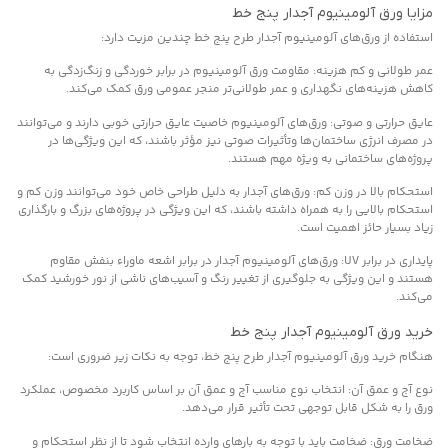
مزایا ورق آلومینیوم آجدار پنج خط
استفاده از ورق‌های آلومینیوم آجدار طرح پنج خط چندین مزیت دارد:
عمر طولانی و کم هزینه: مقاومت ورق آلومینیوم در برابر خوردگی و زنگ‌زدگی به
کاهش هزینه‌های نگهداری و عمر طولانی‌تر منجر عمومی ورق کمک می‌کند.
عایق حرارتی و صوتی: ورق‌های آلومینیوم خاصیت عایق حرارتی خوبی دارند و می‌توانند
در مصرف انرژی ساختمان‌ها وتأثیرات صوتی نیز مؤثر باشند، که این ویژگی‌ها در
پروژه‌های ساختمانی به ویژه مهم هستند.
استحکام بالا در وزن کم: ورق‌های آجدار به دلیل طراحی خاص خود می‌توانند وزن کم و
استحکام بالایی را به همراه داشته باشند، که این ویژگی در پروژه‌های بزرگ و بارگذاری
زیاد بسیار حائز اهمیت است.
پایداری در برابر UV: ورق‌های آلومینیوم آجدار در برابر اشعه ماوراء بنفش مقاوم
هستند و این ویژگی به جلوگیری از تغییر رنگ و آسیب‌های ناشی از نور خورشید کمک
می‌کند.
خرید ورق آلومینیوم آجدار پنج خط
هنگام خرید ورق آلومینیوم آجدار طرح پنج خط، توجه به نکات زیر ضروری است:
نوع آج و عمق آن: انتخاب نوع مناسب آج و عمق آن بر اساس کاربرد مخصوص، عملکرد
ورق را به شکل قابل توجهی تحت تأثیر قرار می‌دهد.
ضخامت ورق: ضخامت باید با توجه به بارهای وارده انتخاب شود تا از نظر استحکام و