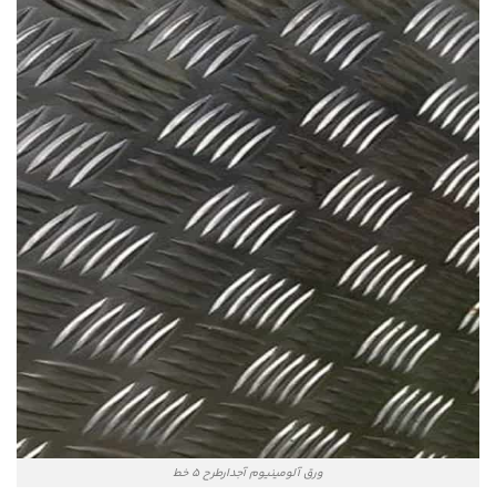
ورق آلومینیوم آجدارطرح 5 خط