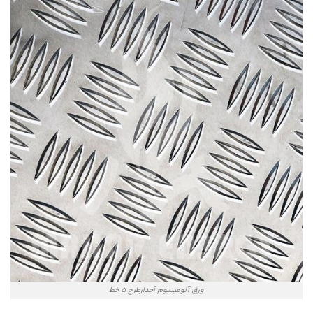
ورق آلومینیوم آجدارطرح 5 خط