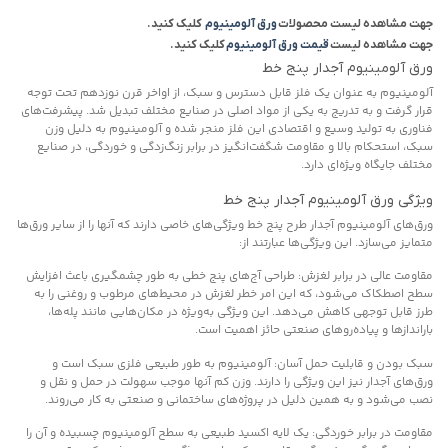
جهت مشاهده لیست محصولات
ورق آلومینیوم
کلیک کنید.
جهت مشاهده لیست
قیمت ورق آلومینیوم
کلیک کنید.
ورق آلومینیوم آجدار پنج خط
آلومینیوم به عنوان یک فلز قابل دسترس و سبک، از اواخر قرن نوزدهم تحت توجه
قرار گرفت و به تدریج به یکی از مواد اصلی در صنایع مختلف تبدیل شد. پیشرفت‌های
فناوری به تولید وسیع و اقتصادی این فلز منجر شده و آلومینیوم به دلیل وزن
سبک، استحکام بالا و مقاومت شگفت‌انگیز در برابر زنگ‌زدگی و خوردگی، در صنایع
مختلف جایگاه ویژه‌ای دارد.
ویژگی ورق آلومینیوم آجدار پنج خط
ورق‌های آلومینیوم آجدار طرح پنج خط ویژگی‌های خاصی دارند که آنها را از سایر ورق‌ها
متمایز می‌سازد. این ویژگی‌ها عبارتند از:
مقاومت عالی در برابر لغزش: طراحی آج‌های پنج خطی به طور چشمگیری باعث افزایش
سطح اصطکاک می‌شود، که این امر خطر لغزش در محیط‌های مرطوب و روغنی را به
طرز قابل توجهی کاهش می‌دهد. این ویژگی به‌ویژه در مکان‌هایی مانند پله‌ها،
باراندازها و پیاده‌روهای صنعتی حائز اهمیت است.
سبک بودن و قابلیت حمل آسان: آلومینیوم به طور طبیعی فلزی سبک است و
ورق‌های آجدار نیز این ویژگی را دارند. وزن کم آنها موجب سهولت در حمل و نقل و
نصب می‌شود و به همین دلیل در پروژه‌های ساختمانی و صنعتی به کار می‌روند.
مقاومت در برابر خوردگی: یک لایه اکسید طبیعی به سطح آلومینیوم چسبیده و آن را