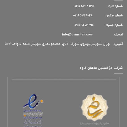
شماره ثابت:
02165318025
شماره فکس: 02165318028
شماره همراه: 09129574290
ایمیل: info@dsmshsn.com
آدرس
:
تهران ،شهریار ،روبروی شهرک اداری ،مجتمع تجاری شهریار ،طبقه 5 واحد 504
شرکت دژ استیل ماهان کاوه