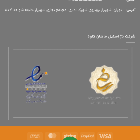
آدرس
:
تهران ،شهریار ،روبروی شهرک اداری ،مجتمع تجاری شهریار ،طبقه 5 واحد 504
شرکت دژ استیل ماهان کاوه