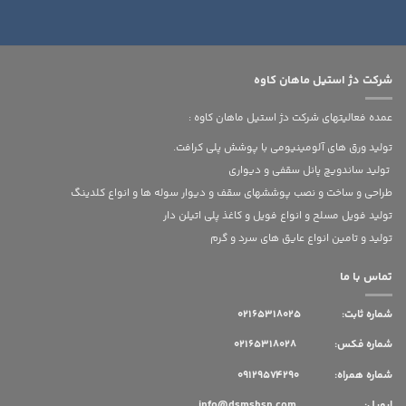
شرکت دژ استیل ماهان کاوه
عمده فعالیتهای شرکت دژ استیل ماهان کاوه :
تولید ورق های آلومینیومی با پوشش پلی کرافت.
تولید ساندویچ پانل سقفی و دیواری
طراحی و ساخت و نصب پوششهای سقف و دیوار سوله ها و انواع کلدینگ
تولید فویل مسلح و انواع فویل و کاغذ پلی اتیلن دار
تولید و تامین انواع عایق های سرد و گرم
تماس با ما
شماره ثابت:
02165318025
شماره فکس: 02165318028
شماره همراه: 09129574290
ایمیل: info@dsmshsn.com