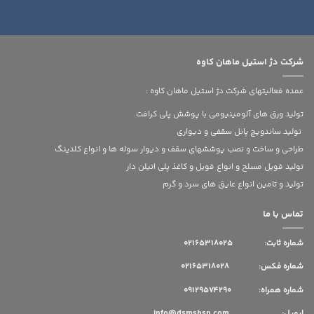
شرکت دژ استیل ماهان کاوه
عمده فعالیتهای شرکت دژ استیل ماهان کاوه :
تولید ورق های آلومینیومی با پوشش پلی کرافت.
تولید ساندویچ پانل سقفی و دیواری
طراحی و ساخت و نصب پوششهای سقف و دیوار سوله ها و انواع کلدینگ
تولید فویل مسلح و انواع فویل و کاغذ پلی اتیلن دار
تولید و تامین انواع عایق های سرد و گرم
تماس با ما
شماره ثابت:
02165318025
شماره فکس: 02165318028
شماره همراه: 09129574290
ایمیل: info@dsmshsn.com