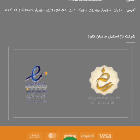
آدرس
:
تهران ،شهریار ،روبروی شهرک اداری ،مجتمع تجاری شهریار ،طبقه 5 واحد 504
شرکت دژ استیل ماهان کاوه