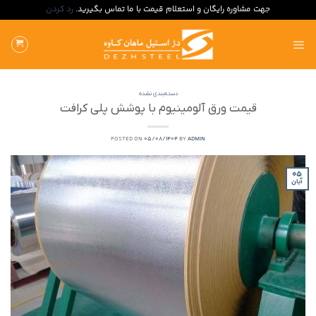
جهت مشاوره رایگان و استعلام قیمت با ما تماس بگیرید.
رد کردن
ه
حتوا
روید
دسته‌بندی نشده
قیمت ورق آلومینیوم با پوشش پلی کرافت
POSTED ON
05/08/1404
BY
ADMIN
05
آبان