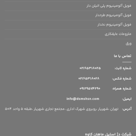
فویل آلومینیوم پلی اتیلن دار
فویل آلومینیوم طرحدار
فویل آلومینیوم نخدار
ملزومات عایقکاری
ورق
تماس با ما
شماره ثابت:
02165318025
شماره فکس: 02165318028
شماره همراه: 09129574290
ایمیل: info@dsmshsn.com
آدرس
:
تهران ،شهریار ،روبروی شهرک اداری ،مجتمع تجاری شهریار ،طبقه 5 واحد 504
شرکت دژ استیل ماهان کاوه