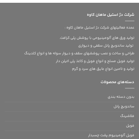
شرکت دژ استیل ماهان کاوه
عمده فعالیتهای شرکت دژ استیل ماهان کاوه :
تولید ورق های آلومینیومی با پوشش پلی کرافت.
تولید ساندویچ پانل سقفی و دیواری
طراحی و ساخت و نصب پوششهای سقف و دیوار سوله ها و انواع کلدینگ
تولید فویل مسلح و انواع فویل و کاغذ پلی اتیلن دار
تولید و تامین انواع عایق های سرد و گرم
دسته‌های محصولات
بدون‌ دسته بندی
ساندویچ پانل
فلاشینگ
فویل
فویل آلومینیوم پشت چسبدار