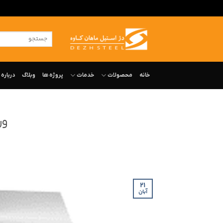
ه
حتوا
جستجو
روید
برای:
خانه
محصولات
خدمات
پروژه ها
وبلاگ
درباره‌ 
ور
21
آبان