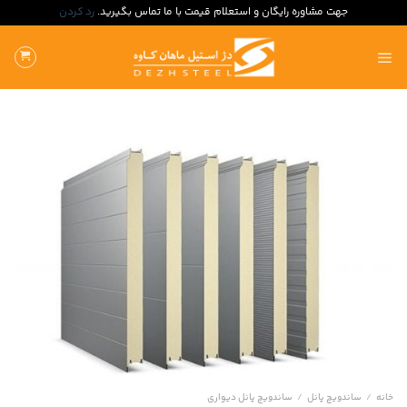
جهت مشاوره رایگان و استعلام قیمت با ما تماس بگیرید.
رد کردن
ه
حتوا
روید
خانه
/
ساندویچ پانل
/
ساندویچ پانل دیواری