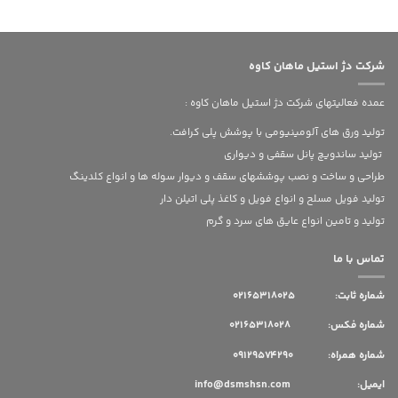
شرکت دژ استیل ماهان کاوه
عمده فعالیتهای شرکت دژ استیل ماهان کاوه :
تولید ورق های آلومینیومی با پوشش پلی کرافت.
تولید ساندویچ پانل سقفی و دیواری
طراحی و ساخت و نصب پوششهای سقف و دیوار سوله ها و انواع کلدینگ
تولید فویل مسلح و انواع فویل و کاغذ پلی اتیلن دار
تولید و تامین انواع عایق های سرد و گرم
تماس با ما
شماره ثابت:
02165318025
شماره فکس: 02165318028
شماره همراه: 09129574290
ایمیل: info@dsmshsn.com