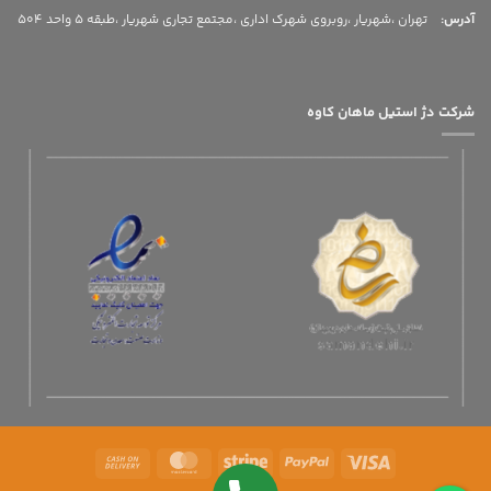
آدرس
:
تهران ،شهریار ،روبروی شهرک اداری ،مجتمع تجاری شهریار ،طبقه 5 واحد 504
شرکت دژ استیل ماهان کاوه