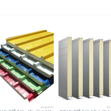
پانل
ساندویچ پانل