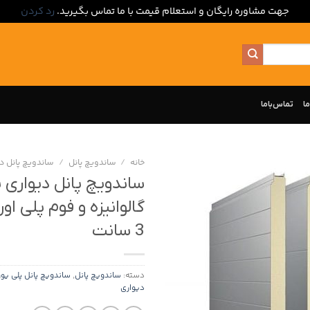
جهت مشاوره رایگان و استعلام قیمت با ما تماس بگیرید.
رد کردن
ما
تماس‌با‌ما
خانه
/
ساندویچ پانل
/
ساندویچ پانل د
ساندویچ پانل دیواری ب
گالوانیزه و فوم پلی ا
3 سانت
دسته:
ساندویچ پانل
,
ساندویچ پانل پلی یور
دیواری