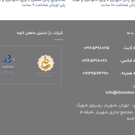
 پانل دیواری با ورق گالوانیزه و فوم
ساندویچ پانل سقفی با ورق گالوانیزه و 
ن ضخامت 10 سانت
پلی اورتان ضخامت 9 سانت
ا ما
شرکت دژ استیل ماهان کاوه
 ثابت:
02165318025
فکس: 02165318028
مراه: 09129574290
میل:
:
تهران ،شهریار ،روبروی شهرک
اداری ،مجتمع تجاری شهریار ،طبقه 5