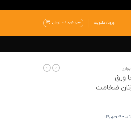
سبد خرید /
0
تومان
ورود / عضویت
یواری
ا ورق
ورتان ضخامت
تان
,
ساندویچ پانل