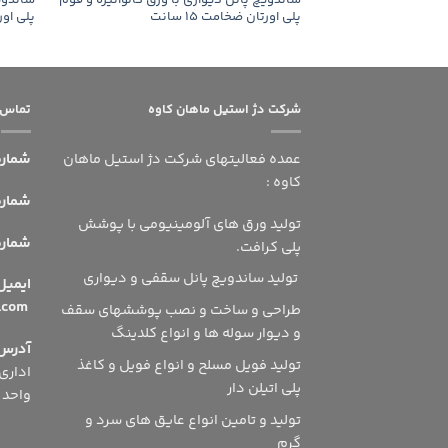
ساندویچ پانل دیواری با ورق گالوانیزه و فوم
ساندویچ
پلی اورتان ضخامت 15 سانت
پلی اورتا
شرکت دژ استیل ماهان کاوه
تماس ب
عمده فعالیتهای شرکت دژ استیل ماهان
شماره
کاوه :
شماره 
تولید ورق های آلومینیومی با پوشش
شماره ه
پلی کرافت.
تولید ساندویچ پانل سقفی و دیواری
ای
info@dsmshsn.com
طراحی و ساخت و نصب پوششهای سقف
و دیوار سوله ها و انواع کلدینگ
آدرس
تولید فویل مسلح و انواع فویل و کاغذ
پلی اتیلن دار
واحد 504
تولید و تامین انواع عایق های سرد و
گرم