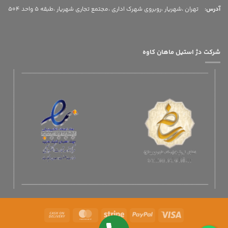
آدرس
:
تهران ،شهریار ،روبروی شهرک اداری ،مجتمع تجاری شهریار ،طبقه 5 واحد 504
شرکت دژ استیل ماهان کاوه