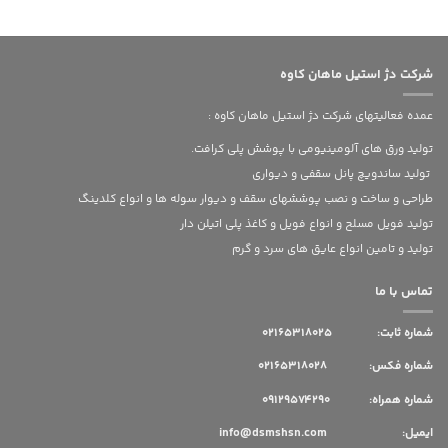
شرکت دژ استیل ماهان کاوه
عمده فعالیتهای شرکت دژ استیل ماهان کاوه :
تولید ورق های آلومینیومی با پوشش پلی کرافت.
تولید ساندویچ پانل سقفی و دیواری
طراحی و ساخت و نصب پوششهای سقف و دیوار سوله ها و انواع کلدینگ
تولید فویل مسلح و انواع فویل و کاغذ پلی اتیلن دار
تولید و تامین انواع عایق های سرد و گرم
تماس با ما
شماره ثابت:
02165318025
شماره فکس: 02165318028
شماره همراه: 09129574290
ایمیل: info@dsmshsn.com