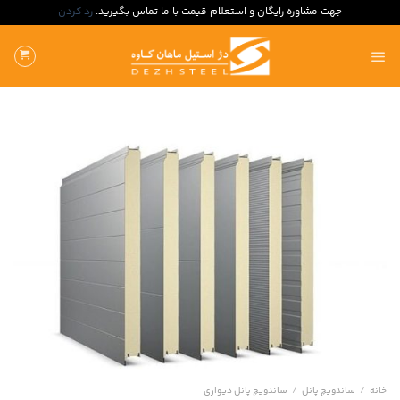
جهت مشاوره رایگان و استعلام قیمت با ما تماس بگیرید.
رد کردن
ه
حتوا
روید
خانه
/
ساندویچ پانل
/
ساندویچ پانل دیواری