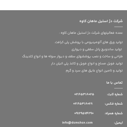
شرکت دژ استیل ماهان کاوه
عمده فعالیتهای شرکت دژ استیل ماهان کاوه :
تولید ورق های آلومینیومی با پوشش پلی کرافت.
تولید ساندویچ پانل سقفی و دیواری
طراحی و ساخت و نصب پوششهای سقف و دیوار سوله ها و انواع کلدینگ
تولید فویل مسلح و انواع فویل و کاغذ پلی اتیلن دار
تولید و تامین انواع عایق های سرد و گرم
تماس با ما
شماره ثابت:
02165318025
شماره فکس: 02165318028
شماره همراه: 09129574290
ایمیل: info@dsmshsn.com