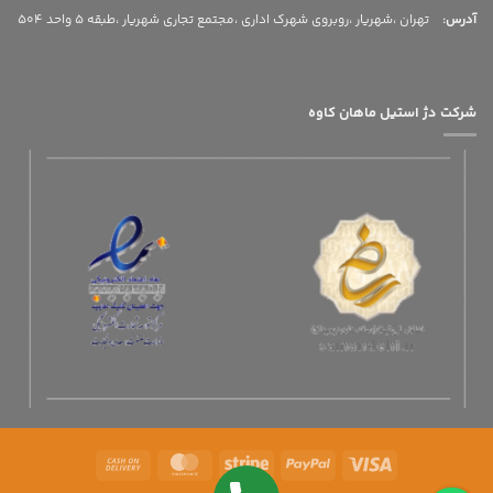
آدرس
:
تهران ،شهریار ،روبروی شهرک اداری ،مجتمع تجاری شهریار ،طبقه 5 واحد 504
شرکت دژ استیل ماهان کاوه