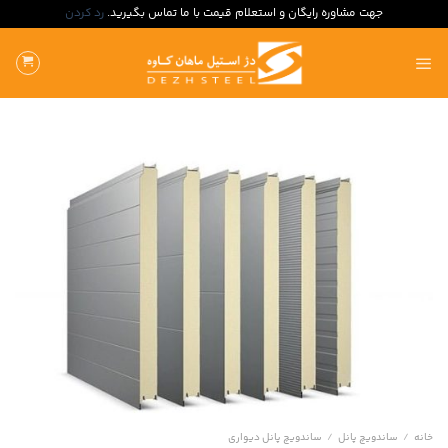
جهت مشاوره رایگان و استعلام قیمت با ما تماس بگیرید.
رد کردن
ه
حتوا
روید
خانه
/
ساندویچ پانل
/
ساندویچ پانل دیواری