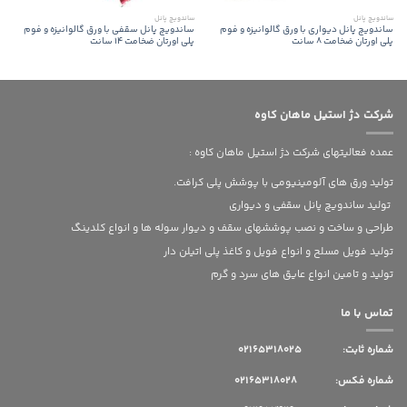
ساندویچ پانل
ساندویچ پانل
ساندویچ پانل دیواری با ورق گالوانیزه و فوم
ساندویچ پانل سقفی با ورق گالوانیزه و فوم
پلی اورتان ضخامت 8 سانت
پلی اورتان ضخامت 14 سانت
شرکت دژ استیل ماهان کاوه
عمده فعالیتهای شرکت دژ استیل ماهان کاوه :
تولید ورق های آلومینیومی با پوشش پلی کرافت.
تولید ساندویچ پانل سقفی و دیواری
طراحی و ساخت و نصب پوششهای سقف و دیوار سوله ها و انواع کلدینگ
تولید فویل مسلح و انواع فویل و کاغذ پلی اتیلن دار
تولید و تامین انواع عایق های سرد و گرم
تماس با ما
شماره ثابت:
02165318025
شماره فکس: 02165318028