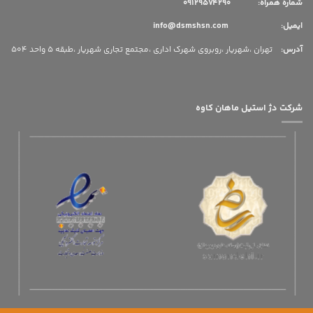
شماره همراه: 09129574290
ایمیل: info@dsmshsn.com
آدرس
:
تهران ،شهریار ،روبروی شهرک اداری ،مجتمع تجاری شهریار ،طبقه 5 واحد 504
شرکت دژ استیل ماهان کاوه