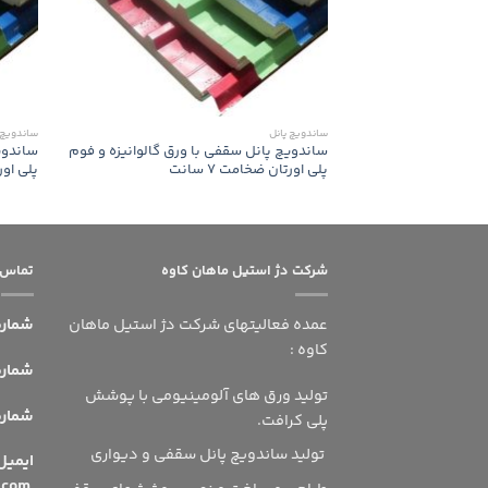
ساندویچ پانل
ساندویچ 
ساندویچ پانل سقفی با ورق گالوانیزه و فوم
ساندوی
پلی اورتان ضخامت 7 سانت
پلی اورتا
شرکت دژ استیل ماهان کاوه
تماس ب
عمده فعالیتهای شرکت دژ استیل ماهان
شماره
کاوه :
شماره 
تولید ورق های آلومینیومی با پوشش
شماره ه
پلی کرافت.
تولید ساندویچ پانل سقفی و دیواری
ای
info@dsmshsn.com