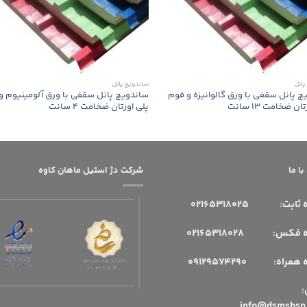
پانل
ساندویچ پانل
چ پانل سقفی با ورق گالوانیزه و فوم
ساندویچ پانل سقفی با ورق آلومینیوم و
ن ضخامت 13 سانت
پلی اورتان ضخامت 4 سانت
ا ما
شرکت دژ استیل ماهان کاوه
 ثابت:
02165318025
فکس: 02165318028
مراه: 09129574290
میل: