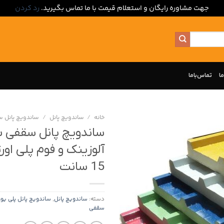
جهت مشاوره رایگان و استعلام قیمت با ما تماس بگیرید.
رد کردن
ما
تماس‌با‌ما
خانه
/
ساندویچ پانل
/
ساندویچ پانل 
ساندویچ پانل سقفی با
آلوزینک و فوم پلی او
15 سانت
دسته:
ساندویچ پانل
,
ساندویچ پانل پلی یور
سقفی