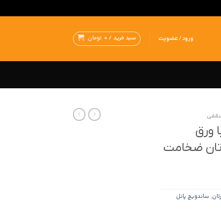
سبد خرید /
0
تومان
ورود / عضویت
سقفی
 ورق
رتان ضخامت
تان
,
ساندویچ پانل