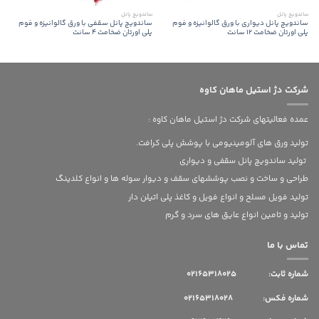
ساندویچ پانل
ساندویچ پانل
ساندویچ پانل دیواری با ورق گالوانیزه و فوم
ساندویچ پانل سقفی با ورق گالوانیزه و فوم
پلی اورتان ضخامت 12 سانت
پلی اورتان ضخامت 4 سانت
شرکت دژ استیل ماهان کاوه
عمده فعالیتهای شرکت دژ استیل ماهان کاوه :
تولید ورق های آلومینیومی با پوشش پلی کرافت.
تولید ساندویچ پانل سقفی و دیواری
طراحی و ساخت و نصب پوششهای سقف و دیوار سوله ها و انواع کلدینگ
تولید فویل مسلح و انواع فویل و کاغذ پلی اتیلن دار
تولید و تامین انواع عایق های سرد و گرم
تماس با ما
شماره ثابت:
02165318025
شماره فکس: 02165318028