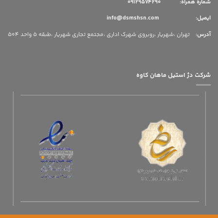
شماره همراه: 09129574290
ایمیل: info@dsmshsn.com
آدرس
:
تهران ،شهریار ،روبروی شهرک اداری ،مجتمع تجاری شهریار ،طبقه 5 واحد 504
شرکت دژ استیل ماهان کاوه