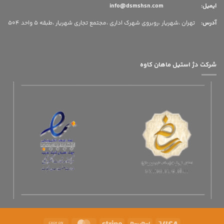
ایمیل: info@dsmshsn.com
آدرس
:
تهران ،شهریار ،روبروی شهرک اداری ،مجتمع تجاری شهریار ،طبقه 5 واحد 504
شرکت دژ استیل ماهان کاوه