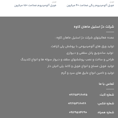
فویل
فویل
فویل آلومینیوم رنگی ضخامت 40 میکرون
فویل آلومینیوم ضخامت 150 میکرون
شرکت دژ استیل ماهان کاوه
عمده فعالیتهای شرکت دژ استیل ماهان کاوه :
تولید ورق های آلومینیومی با پوشش پلی کرافت.
تولید ساندویچ پانل سقفی و دیواری
طراحی و ساخت و نصب پوششهای سقف و دیوار سوله ها و انواع کلدینگ
تولید فویل مسلح و انواع فویل و کاغذ پلی اتیلن دار
تولید و تامین انواع عایق های سرد و گرم
تماس با ما
شماره ثابت:
02165318025
شماره فکس: 02165318028
شماره همراه: 09129574290