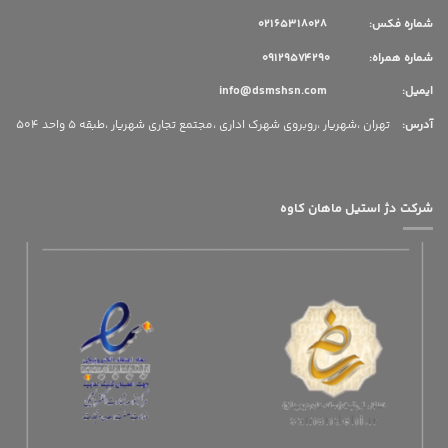
شماره فکس: 02165318028
شماره همراه: 09129574290
ایمیل: info@dsmshsn.com
آدرس
:
تهران ،شهریار ،روبروی شهرک اداری ،مجتمع تجاری شهریار ،طبقه 5 واحد 504
شرکت دژ استیل ماهان کاوه