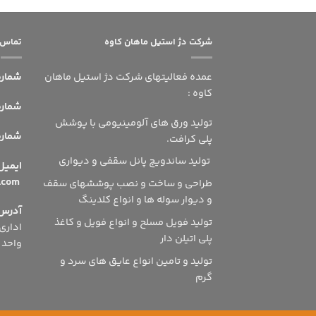
شرکت دژ استیل ماهان کاوه
تماس ب
عمده فعالیتهای شرکت دژ استیل ماهان
شماره
کاوه :
شماره 
تولید ورق های آلومینیومی با پوشش
شماره ه
پلی کرافت.
تولید ساندویچ پانل سقفی و دیواری
ای
info@dsmshsn.com
طراحی و ساخت و نصب پوششهای سقف
و دیوار سوله ها و انواع کلدینگ
آدرس
تولید فویل مسلح و انواع فویل و کاغذ
پلی اتیلن دار
واحد 504
تولید و تامین انواع عایق های سرد و
گرم