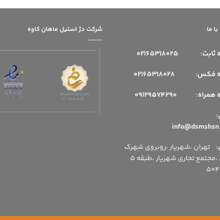
ا ما
شرکت دژ استیل ماهان کاوه
 ثابت:
02165318025
فکس: 02165318028
مراه: 09129574290
میل:
:
تهران ،شهریار ،روبروی شهرک
اداری ،مجتمع تجاری شهریار ،طبقه 5