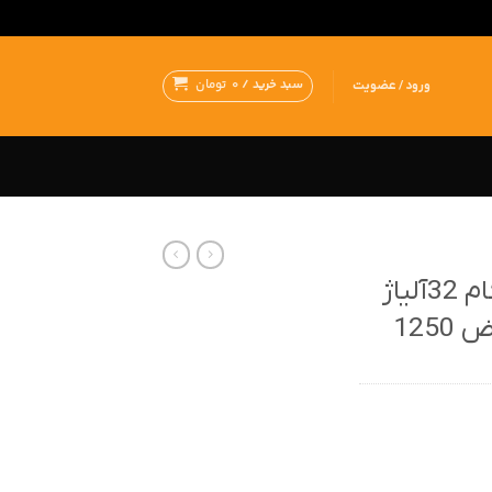
سبد خرید /
0
تومان
ورود / عضویت
ورق آلومینیوم کرکره گام 32آلیاژ