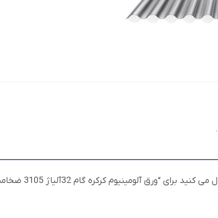
“ورق آلومینیوم کرکره گام 32آلیاژ 3105 ضخامت 0/9عرض 1250”