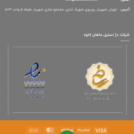
آدرس
:
تهران ،شهریار ،روبروی شهرک اداری ،مجتمع تجاری شهریار ،طبقه 5 واحد 504
شرکت دژ استیل ماهان کاوه