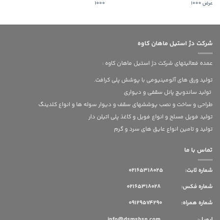
عرض 1000
1000
شرکت دژ استیل ماهان کاوه
عمده فعالیتهای شرکت دژ استیل ماهان کاوه :
تولید ورق های آلومینیومی با پوشش پلی کرافت.
تولید ساندویچ پانل سقفی و دیواری
طراحی و ساخت و نصب پوششهای سقف و دیوار سوله ها و انواع کلدینگ
تولید فویل مسلح و انواع فویل و کاغذ پلی اتیلن دار
تولید و تامین انواع عایق های سرد و گرم
تماس با ما
شماره ثابت:
02165318025
شماره فکس: 02165318028
شماره همراه: 09129574290
ایمیل: info@dsmshsn.com