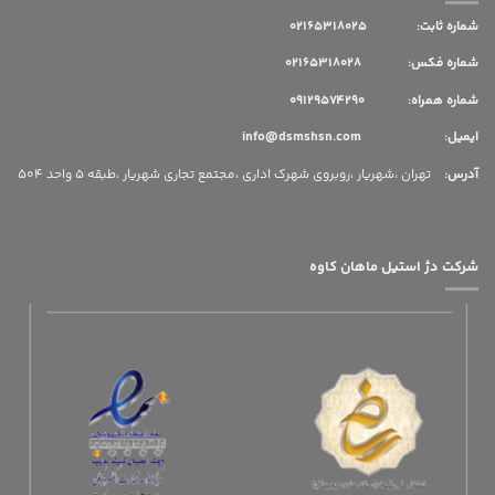
شماره ثابت:
02165318025
شماره فکس: 02165318028
شماره همراه: 09129574290
ایمیل: info@dsmshsn.com
آدرس
:
تهران ،شهریار ،روبروی شهرک اداری ،مجتمع تجاری شهریار ،طبقه 5 واحد 504
شرکت دژ استیل ماهان کاوه