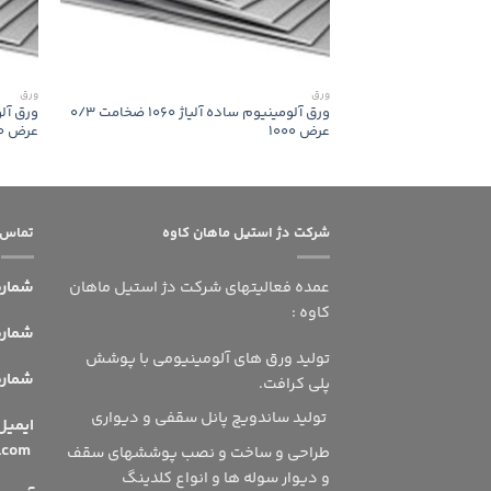
ورق
ورق
ورق آلومینیوم ساده آلیاژ 1060 ضخامت 0/3
عرض 1000
عرض 1000
شرکت دژ استیل ماهان کاوه
تماس ب
عمده فعالیتهای شرکت دژ استیل ماهان
شماره
کاوه :
شماره 
تولید ورق های آلومینیومی با پوشش
شماره ه
پلی کرافت.
تولید ساندویچ پانل سقفی و دیواری
ای
info@dsmshsn.com
طراحی و ساخت و نصب پوششهای سقف
و دیوار سوله ها و انواع کلدینگ