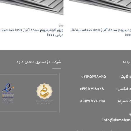
ورق
ورق آلومینیوم ساده آلیاژ 1060 ضخامت 5/5
ورق آل
عرض 1000
ا ما
شرکت دژ استیل ماهان کاوه
 ثابت:
02165318025
فکس: 02165318028
مراه: 09129574290
میل: