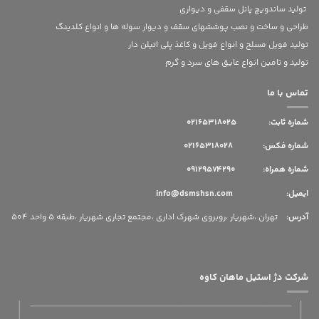
تولید ساندویچ پانل سقفی و دیواری
طراحی و ساخت و نصب پوششهای سقف و دیوار سوله ها و انواع کلدینگ
تولید فویل مسلح و انواع فویل و کاغذ پلی اتیلن دار
تولید و تامین انواع عایق های سرد و گرم
تماس با ما
شماره ثابت:
02165318025
شماره فکس: 02165318028
شماره همراه: 09129574290
ایمیل: info@dsmshsn.com
آدرس
:
تهران ،شهریار ،روبروی شهرک اداری ،مجتمع تجاری شهریار ،طبقه 5 واحد 504
شرکت دژ استیل ماهان کاوه