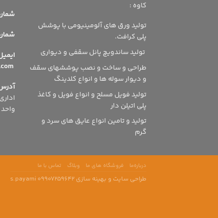
کاوه :
شماره 
تولید ورق های آلومینیومی با پوشش
شماره ه
پلی کرافت.
تولید ساندویچ پانل سقفی و دیواری
ای
info@dsmshsn.com
طراحی و ساخت و نصب پوششهای سقف
و دیوار سوله ها و انواع کلدینگ
آدرس
تولید فویل مسلح و انواع فویل و کاغذ
پلی اتیلن دار
واحد 504
تولید و تامین انواع عایق های سرد و
گرم
درباره‌ما
فروشگاه‌ های ما
وبلاگ
تماس با ما
طراحی سایت و بهینه سازی s.payami 09907259642