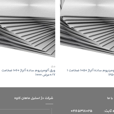
ورق
ورق آلومینیوم ساده آلیاژ 1050 ضخامت 1
ورق آلومینیوم ساده آلیاژ 1060 ضخامت
0/7عرض 1000
ا ما
شرکت دژ استیل ماهان کاوه
 ثابت:
02165318025