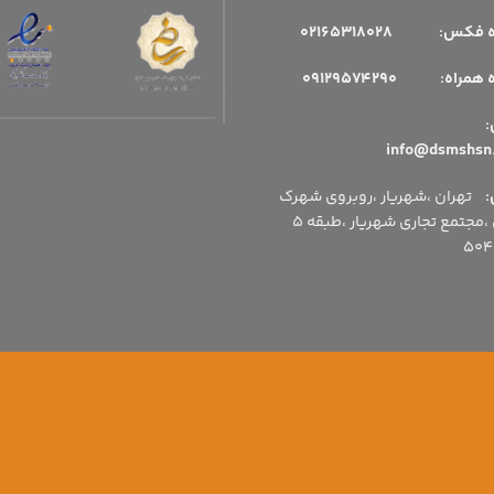
فکس: 02165318028
مراه: 09129574290
میل:
:
تهران ،شهریار ،روبروی شهرک
اداری ،مجتمع تجاری شهریار ،طبقه 5