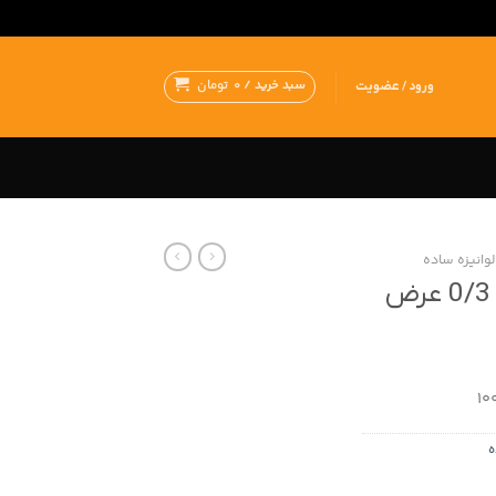
سبد خرید /
0
تومان
ورود / عضویت
وانیزه ساده
ورق گالوانیزه ضخامت 0/3 عرض
ه