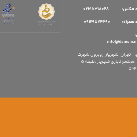
فکس: 02165318028
مراه: 09129574290
میل:
:
تهران ،شهریار ،روبروی شهرک
اداری ،مجتمع تجاری شهریار ،طبقه 5