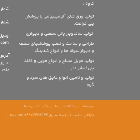
کاوه :
شماره 
تولید ورق های آلومینیومی با پوشش
شماره ه
پلی کرافت.
تولید ساندویچ پانل سقفی و دیواری
ای
info@dsmshsn.com
طراحی و ساخت و نصب پوششهای سقف
و دیوار سوله ها و انواع کلدینگ
آدرس
تولید فویل مسلح و انواع فویل و کاغذ
پلی اتیلن دار
واحد 504
تولید و تامین انواع عایق های سرد و
گرم
درباره‌ما
فروشگاه‌ های ما
وبلاگ
تماس با ما
طراحی سایت و بهینه سازی s.payami 09907259642