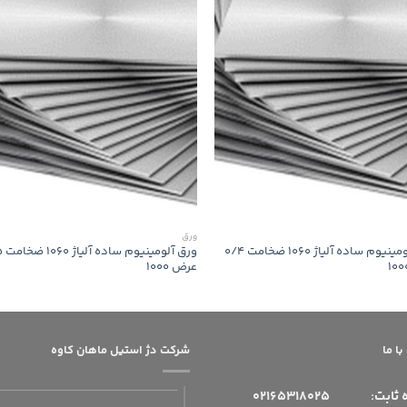
ورق
ورق آلومینیوم ساده آلیاژ 1060 ضخامت 0/4
ورق آ
عرض 1000
ا ما
شرکت دژ استیل ماهان کاوه
 ثابت:
02165318025