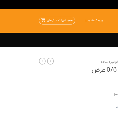
سبد خرید /
0
تومان
ورود / عضویت
وانیزه ساده
ورق گالوانیزه ضخامت 0/6 عرض
ه